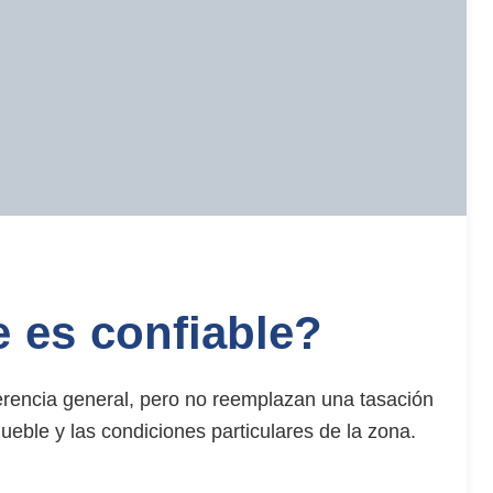
 Mar del Plata
rivadas
 Plata
n 3260
iciales
e es confiable?
erencia general, pero no reemplazan una tasación
ueble y las condiciones particulares de la zona.