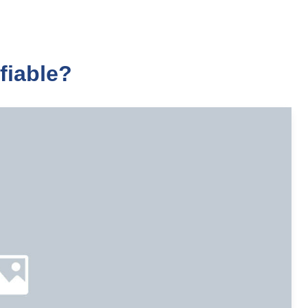
fiable?
l Plata
018 automatica