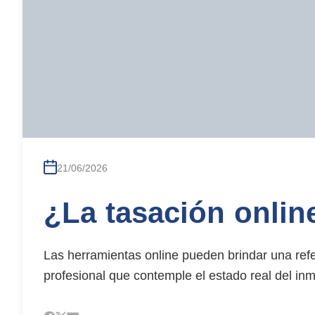
Subasta Garlopa Afilador
Guía inscripcion subastas p
Subastas Judiciales Mar del
Departamento san marti
guia inscripcion subastas jud
Contacto
Blog
21/06/2026
¿La tasación onlin
(223) 6336524
Las herramientas online pueden brindar una ref
profesional que contemple el estado real del inm