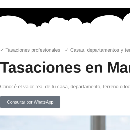
Venta
Alquiler
Inversiones
Vacaciones
✓ Tasaciones profesionales ✓ Casas, departamentos y te
Tasaciones
Tasaciones en Mar
Tasaciones
Guia de Tasaciones
Método comparativo
Conocé el valor real de tu casa, departamento, terreno o lo
Subastas
Consultar por WhatsApp
Subastas Privadas en Mar del
subasta ford ecosport 201
Subasta Garlopa Afilador 