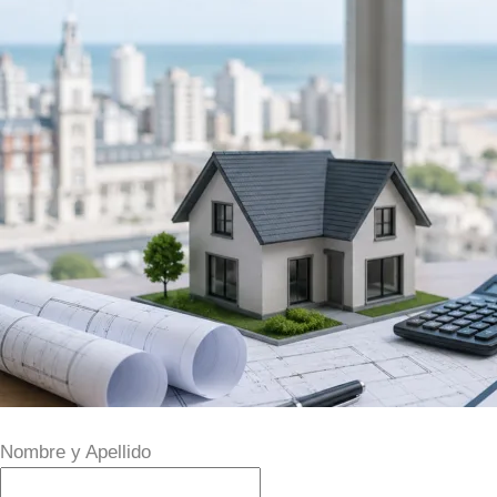
Guía inscripcion subastas pri
Subastas Judiciales Mar del P
Departamento san martin 
guia inscripcion subastas judi
Contacto
Blog
(223) 6336524
Nombre y Apellido