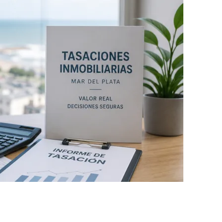
vadas
lata
3260
ciales