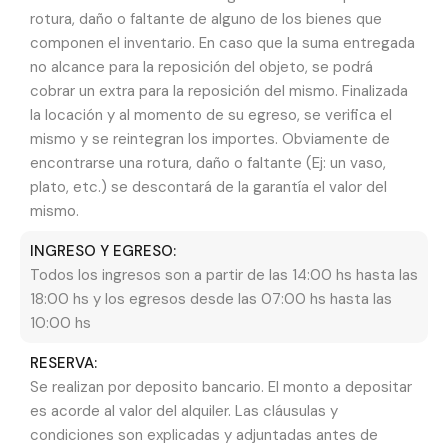
entretenimiento son fundamentales. Por ello, el
rotura, daño o faltante de alguno de los bienes que
componen el inventario. En caso que la suma entregada
inmueble incluye un televisor LED con servicio de
no alcance para la reposición del objeto, se podrá
cable y conexión a internet WiFi de alta
cobrar un extra para la reposición del mismo. Finalizada
velocidad, permitiendo a los huéspedes
la locación y al momento de su egreso, se verifica el
mantenerse conectados o trabajar de forma
mismo y se reintegran los importes. Obviamente de
encontrarse una rotura, daño o faltante (Ej: un vaso,
remota si fuera necesario.
plato, etc.) se descontará de la garantía el valor del
mismo.
La cocina está equipada con todos los
artefactos necesarios: cocina con horno,
INGRESO Y EGRESO:
termotanque para agua caliente constante,
Todos los ingresos son a partir de las 14:00 hs hasta las
18:00 hs y los egresos desde las 07:00 hs hasta las
heladera con freezer, microondas y un práctico
10:00 hs
lavarropas, brindando una autonomía total. El
baño es completo y moderno, con una cómoda
RESERVA:
ducha para relajarse al regresar de la costa.
Se realizan por deposito bancario. El monto a depositar
es acorde al valor del alquiler. Las cláusulas y
Ubicación Estratégica en Mar del Plata
condiciones son explicadas y adjuntadas antes de