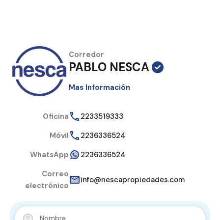
Corredor
PABLO NESCA
Mas Información
Oficina
2233519333
Móvil
2236336524
WhatsApp
2236336524
Correo
info@nescapropiedades.com
electrónico