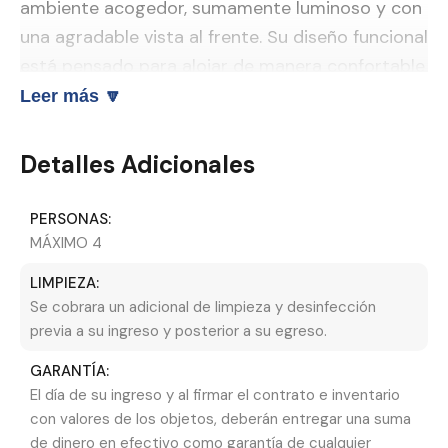
ambiente acogedor, sumamente luminoso y con
una agradable vista al frente. Su diseño funcional
está pensado para alojar de manera confortable
hasta cuatro personas, lo que lo hace ideal para
Leer más 🔽
familias o grupos de amigos.
Detalles Adicionales
Para garantizar un descanso reparador después
de un día de playa, la unidad cuenta con una
PERSONAS:
cama de dos plazas de alta densidad y dos
MÁXIMO 4
camas de una plaza. Además, para una mejor
LIMPIEZA:
organización de sus pertenencias, dispone de un
Se cobrara un adicional de limpieza y desinfección
amplio placard empotrado con gran capacidad
previa a su ingreso y posterior a su egreso.
de almacenamiento.
GARANTÍA:
Equipamiento Técnico y Comodidades
El día de su ingreso y al firmar el contrato e inventario
con valores de los objetos, deberán entregar una suma
Entendemos que la conectividad y el
de dinero en efectivo como garantía de cualquier