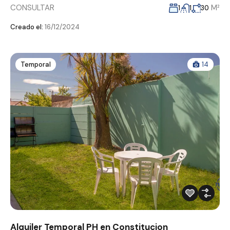
CONSULTAR
M²
1
1
30
Creado el:
16/12/2024
Temporal
14
Alquiler Temporal PH en Constitucion