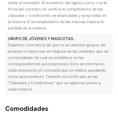
señar el inmueble. Al momento del ingreso junto con la
Vivir en un
Alquiler Temporal 1 Cuadra de la
firma del contrato se verifica el cumplimiento de las
cláusulas y condiciones ya anunciadas y aceptadas en
Playa
significa tener acceso inmediato a uno de
la reserva. El incumplimiento de las mismas implica la
los sectores más dinámicos de la ciudad. La
pérdida de la reserva.
zona de Esquiu al 2200 se destaca por su
GRUPO DE JÓVENES Y MASCOTAS:
tranquilidad residencial pero con cercanía a
Dejamos constancia de que no se admiten grupos de
avenidas principales como Constitución y
jóvenes ni mascotas en ninguna de las unidades que se
Libertad, donde se encuentran centros
comercializan tal cual se establece en las
comerciales y variada gastronomía.
correspondientes autorizaciones. Esto se informa en
cada respuesta y/o consulta que se realice quedando
La proximidad a la playa no solo es un lujo visual,
como antecedente. También es notificado en las
sino una ventaja logística para familias con niños
“Cláusulas y Condiciones” que se adjuntan previo a
cada reserva.
o deportistas que buscan disfrutar de la costa
marplatense a toda hora sin depender del
vehículo.
Comodidades