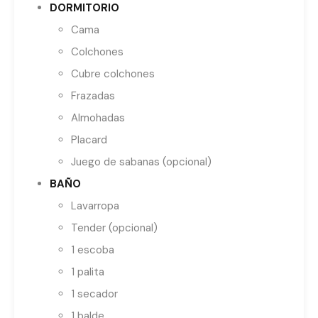
DORMITORIO
Cama
Colchones
Cubre colchones
Frazadas
Almohadas
Placard
Juego de sabanas (opcional)
BAÑO
Lavarropa
Tender (opcional)
1 escoba
1 palita
1 secador
1 balde