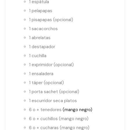
1 espátula
1 pelapapas
1 pisapapas (opcional)
1 sacacorchos
1 abrelatas
1 destapador
1 cuchilla
1 exprimidor (opcional)
1 ensaladera
1 táper (opcional)
1 porta sachet (opcional)
1 escurridor seca platos
6 o + tenedores
(mango negro)
6 o + cuchillos (mango negro)
6 o + cucharas (mango negro)