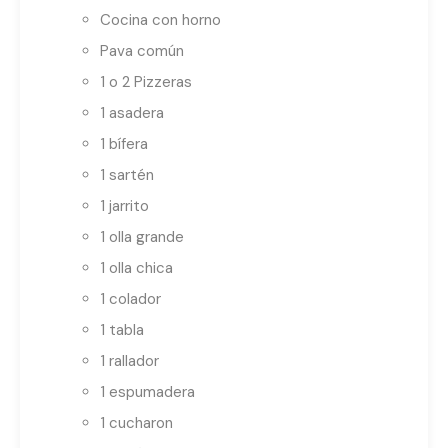
Cocina con horno
Pava común
1 o 2 Pizzeras
1 asadera
1 bífera
1 sartén
1 jarrito
1 olla grande
1 olla chica
1 colador
1 tabla
1 rallador
1 espumadera
1 cucharon