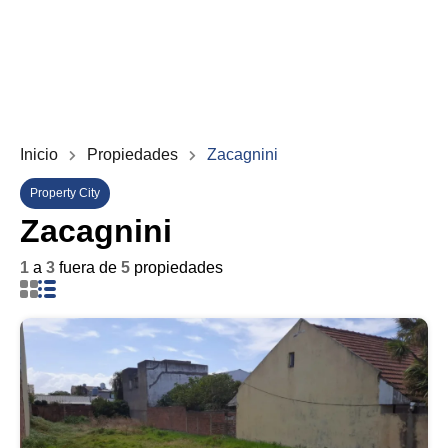
Inicio
Propiedades
Zacagnini
Property City
Zacagnini
1
a
3
fuera de
5
propiedades