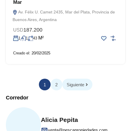
Mar
Av. Félix U. Camet 2435, Mar del Plata, Provincia de
Buenos Aires, Argentina
187.200
USD
M²
1
1
43
Creado el:
20/02/2025
1
2
Siguiente
Corredor
Alicia Pepita
venta@nescapropiedades.com