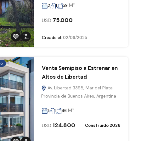
M²
2
1
59
75.000
USD
Creado el:
02/06/2025
do
Venta Semipiso a Estrenar en
Altos de Libertad
Av. Libertad 3398, Mar del Plata,
Provincia de Buenos Aires, Argentina
M²
1
1
46
124.800
USD
Construido 2026