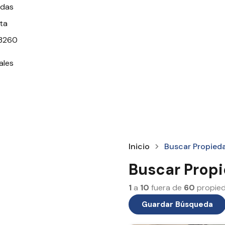
adas
ata
 3260
ales
Inicio
Buscar Propied
Buscar Prop
1
a
10
fuera de
60
propie
Guardar Búsqueda