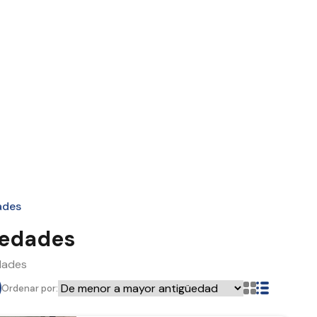
ades
iedades
dades
Ordenar por: