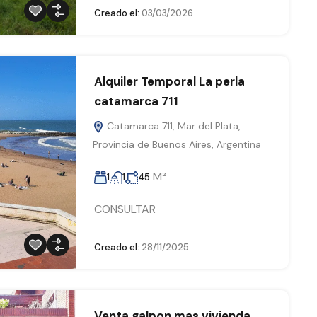
Creado el:
03/03/2026
Alquiler Temporal La perla
catamarca 711
Catamarca 711, Mar del Plata,
Provincia de Buenos Aires, Argentina
M²
1
1
45
CONSULTAR
Creado el:
28/11/2025
Venta galpon mas vivienda